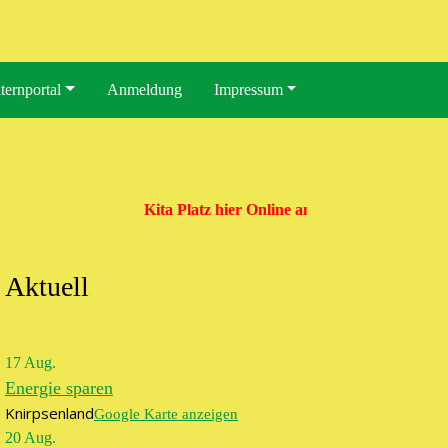
ternportal
Anmeldung
Impressum
Kita Platz hier Online anmelden
Aktuell
: Projektwoche 10 Jahre Kneipp-Kita
17
Aug.
Energie sparen
Knirpsenland
Google Karte anzeigen
20
Aug.