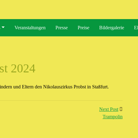
s
Veranstaltungen
Presse
Preise
Bildergalerie
El
st 2024
ern und Eltern den Nikolauszirkus Probst in Staßfurt.
re Kneipp-Kita
Next Post
Next Post
Trampolin