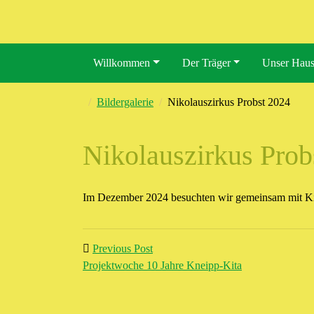
Willkommen
Der Träger
Unser Hau
Bildergalerie
Nikolauszirkus Probst 2024
Nikolauszirkus Prob
Im Dezember 2024 besuchten wir gemeinsam mit Kind
Post navigation
Previous Post: Projektwoche 10 Jah
Previous Post
Projektwoche 10 Jahre Kneipp-Kita