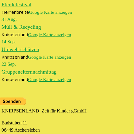
Pferdefestival
Herrenbreite
Google Karte anzeigen
31
Aug.
Müll & Recycling
Knirpsenland
Google Karte anzeigen
14
Sep.
Umwelt schützen
Knirpsenland
Google Karte anzeigen
22
Sep.
Gruppenelternnachmittag
Knirpsenland
Google Karte anzeigen
KNIRPSENLAND Zeit für Kinder gGmbH
Badstuben 11
06449 Aschersleben