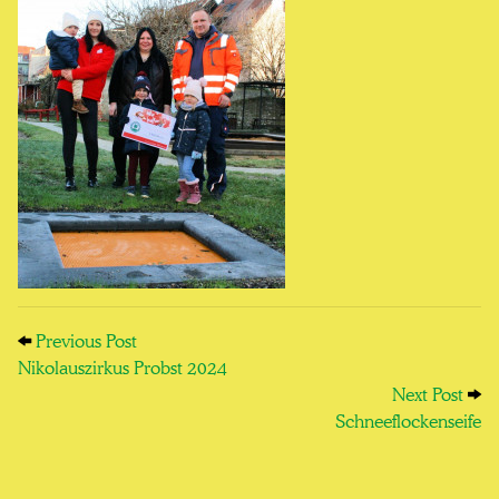
Previous Post: Nikolauszirkus Probst 2024
Post navigation
Previous Post
Nikolauszirkus Probst 2024
Next
Next Post
Schneeflockenseife