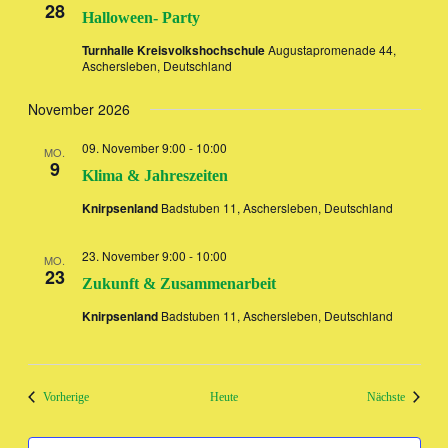
28
Halloween- Party
Turnhalle Kreisvolkshochschule
Augustapromenade 44,
Aschersleben, Deutschland
November 2026
09. November 9:00
-
10:00
MO.
9
Klima & Jahreszeiten
Knirpsenland
Badstuben 11, Aschersleben, Deutschland
23. November 9:00
-
10:00
MO.
23
Zukunft & Zusammenarbeit
Knirpsenland
Badstuben 11, Aschersleben, Deutschland
Veranstaltungen
Veransta
Vorherige
Heute
Nächste