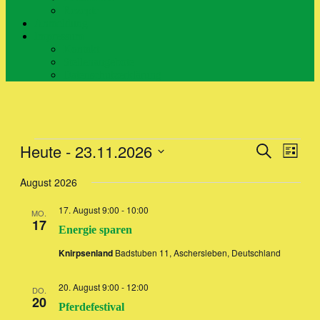
Rezepte
Anmeldung
Impressum
Kontakt
Stellenangebote
Datenschutzerklärung
Veranstaltungen
Heute
 - 
23.11.2026
Veranstal
Veran
Suche
Liste
Ansic
Suche
Datum
Navig
wählen.
August 2026
und
Ansichten
17. August 9:00
-
10:00
MO.
17
Navigati
Energie sparen
Knirpsenland
Badstuben 11, Aschersleben, Deutschland
20. August 9:00
-
12:00
DO.
20
Pferdefestival