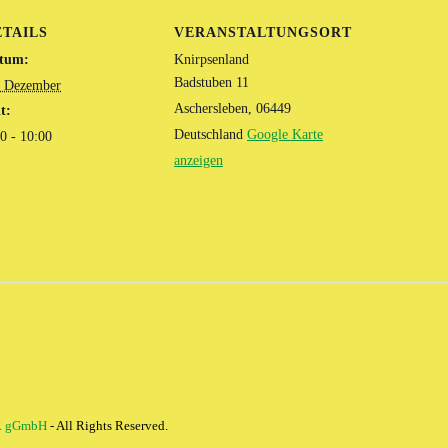
ETAILS
VERANSTALTUNGSORT
tum:
Knirpsenland
Badstuben 11
. Dezember
Aschersleben
,
06449
t:
Deutschland
Google Karte
0 - 10:00
anzeigen
R gGmbH
- All Rights Reserved.