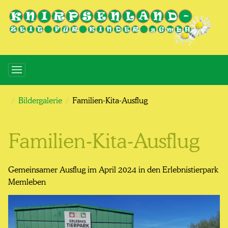
Bildergalerie
Familien-Kita-Ausflug
Familien-Kita-Ausflug
Gemeinsamer Ausflug im April 2024 in den Erlebnistierpark
Memleben