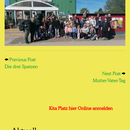
Previous Post: Die drei Spatzen
Post navigation
Previous Post
Die drei Spatzen
Next
Next Post
Mutter-Vater-Tag
Kita Platz hier Online anmelden
Aktuell