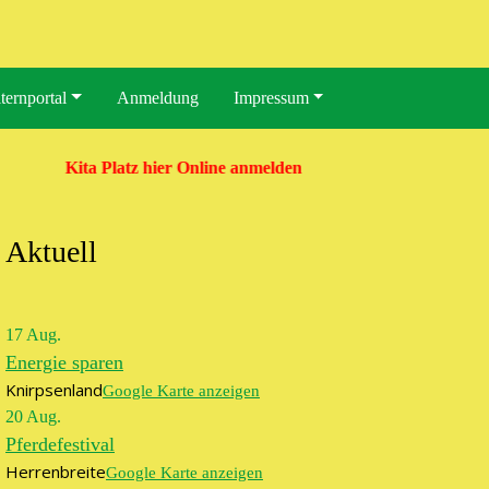
ternportal
Anmeldung
Impressum
Kita Platz hier Online anmelden
ngen
ltung
Aktuell
n-
ion
17
Aug.
Energie sparen
Knirpsenland
Google Karte anzeigen
20
Aug.
Pferdefestival
Herrenbreite
Google Karte anzeigen