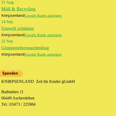
31
Aug.
Müll & Recycling
Knirpsenland
Google Karte anzeigen
14
Sep.
Umwelt schützen
Knirpsenland
Google Karte anzeigen
22
Sep.
Gruppenelternnachmittag
Knirpsenland
Google Karte anzeigen
KNIRPSENLAND Zeit für Kinder gGmbH
Badstuben 11
06449 Aschersleben
Tel.: 03473 / 225984