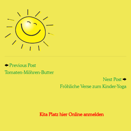
Previous Post: Tomaten-Möhren-Butter
Post navigation
Previous Post
Tomaten-Möhren-Butter
Next
Next Post
Fröhliche Verse zum Kinder-Yoga
Kita Platz hier Online anmelden