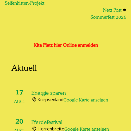
Seifenkisten-Projekt
Next
Next Post
Sommerfest 2026
Kita Platz hier Online anmelden
Aktuell
17
Energie sparen
Knirpsenland
Google Karte anzeigen
AUG.
20
Pferdefestival
Herrenbreite
Google Karte anzeigen
AUG.