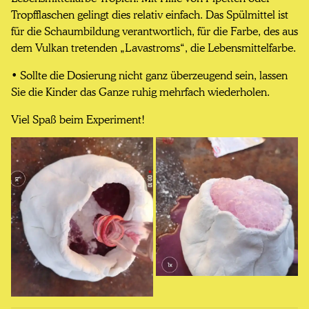
Tropfflaschen gelingt dies relativ einfach. Das Spülmittel ist
für die Schaumbildung verantwortlich, für die Farbe, des aus
dem Vulkan tretenden „Lavastroms“, die Lebensmittelfarbe.
• Sollte die Dosierung nicht ganz überzeugend sein, lassen
Sie die Kinder das Ganze ruhig mehrfach wiederholen.
Viel Spaß beim Experiment!