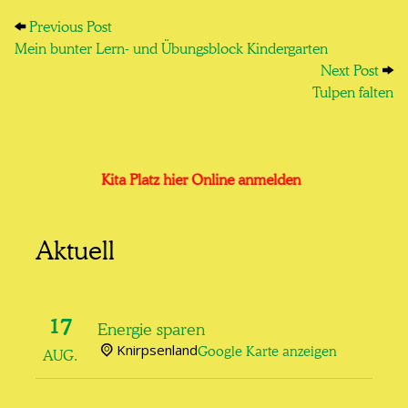
Previous Post: Mein bunter Lern- und Übungsb
Post navigation
Previous Post
Mein bunter Lern- und Übungsblock Kindergarten
Next
Next Post
Tulpen falten
Kita Platz hier Online anmelden
Aktuell
17
Energie sparen
Knirpsenland
Google Karte anzeigen
AUG.