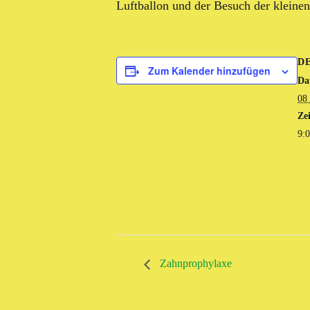
Luftballon und der Besuch der kleinen 
D
Zum Kalender hinzufügen
Da
08
Zei
9:0
Zahnprophylaxe